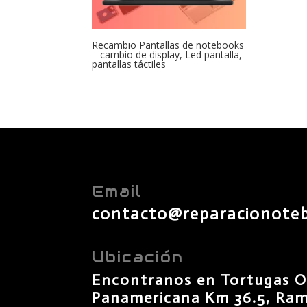
Recambio Pantallas de notebooks
– cambio de display, Led pantalla,
pantallas táctiles
Email
contacto@reparacionote
Ubicación
Encontranos en Tortugas O
Panamericana Km 36.5, Rama