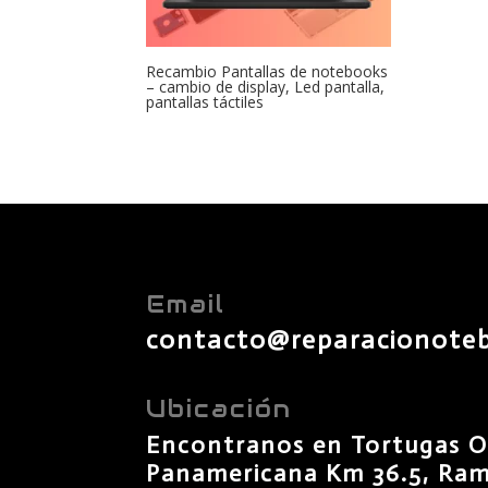
Recambio Pantallas de notebooks
– cambio de display, Led pantalla,
pantallas táctiles
Email
contacto@reparacionote
Ubicación
Encontranos en Tortugas O
Panamericana Km 36.5, Rama