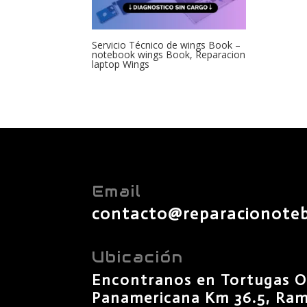
Servicio Técnico de wings Book –
notebook wings Book, Reparacion
laptop Wings
Email
contacto@reparacionote
Ubicación
Encontranos en Tortugas O
Panamericana Km 36.5, Rama