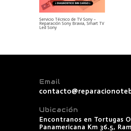
Servicio Técnico de TV Sony –
Reparación Sony Bravia, Smart TV
Led Sony
Email
contacto@reparacionote
Ubicación
Encontranos en Tortugas O
Panamericana Km 36.5, Rama