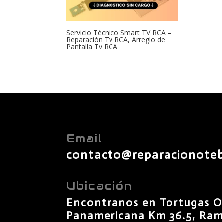
Servicio Técnico Smart TV RCA –
Reparación Tv RCA, Arreglo de
Pantalla Tv RCA
Email
contacto@reparacionote
Ubicación
Encontranos en Tortugas O
Panamericana Km 36.5, Rama