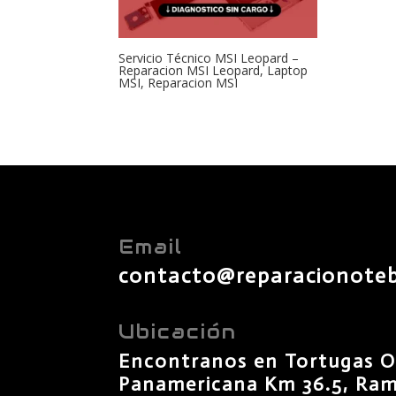
Servicio Técnico MSI Leopard –
Reparacion MSI Leopard, Laptop
MSI, Reparacion MSI
Email
contacto@reparacionote
Ubicación
Encontranos en Tortugas O
Panamericana Km 36.5, Rama