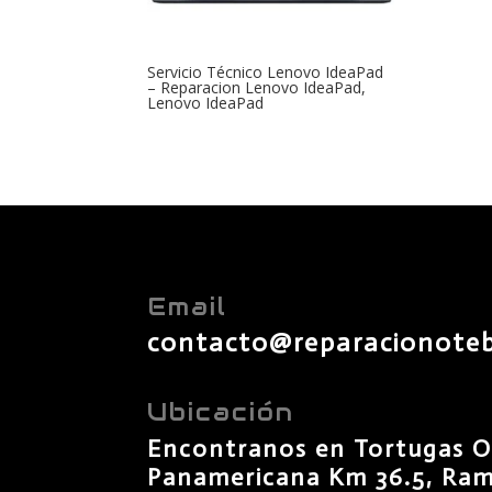
Servicio Técnico Lenovo IdeaPad
– Reparacion Lenovo IdeaPad,
Lenovo IdeaPad
Email
contacto@reparacionote
Ubicación
Encontranos en Tortugas O
Panamericana Km 36.5, Rama