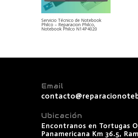
Servicio Técnico de Notebook
Philco – Reparacion Philco,
Notebook Philco N14P4020
Email
contacto@reparacionote
Ubicación
Encontranos en Tortugas O
Panamericana Km 36.5, Rama