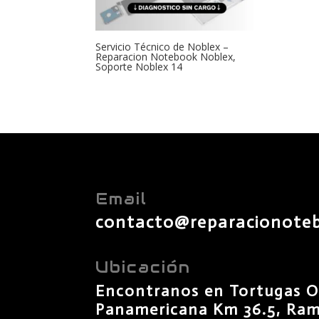
Servicio Técnico de Noblex –
Reparacion Notebook Noblex,
Soporte Noblex 14
Email
contacto@reparacionote
Ubicación
Encontranos en Tortugas O
Panamericana Km 36.5, Rama