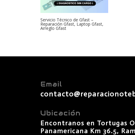
Servicio Técnico de Gfast –
Reparación Gfast, Laptop Gfast,
Arreglo Gfast
Email
contacto@reparacionote
Ubicación
Encontranos en Tortugas O
Panamericana Km 36.5, Rama