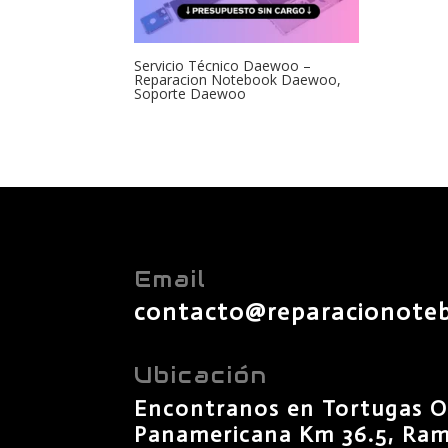
Servicio Técnico Daewoo –
Reparacion Notebook Daewoo,
Soporte Daewoo
Email
contacto@reparacionote
Ubicación
Encontranos en Tortugas O
Panamericana Km 36.5, Rama