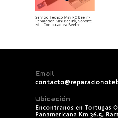
Servicio Técnico Mini PC Beelink –
Reparacion Mini Beelink, Soporte
Mini Computadora Beelink
Email
contacto@reparacionote
Ubicación
Encontranos en Tortugas O
Panamericana Km 36.5, Rama