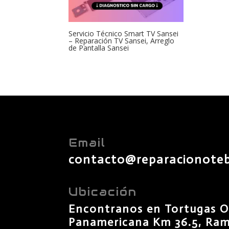
Servicio Técnico Smart TV Sansei
– Reparación TV Sansei, Arreglo
de Pantalla Sansei
Email
contacto@reparacionote
Ubicación
Encontranos en Tortugas O
Panamericana Km 36.5, Rama