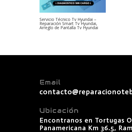
Servicio Técnico Tv Hyundai –
Reparación Smart Tv Hyundai,
Arreglo de Pantalla Tv Hyundai
Email
contacto@reparacionote
Ubicación
Encontranos en Tortugas O
Panamericana Km 36.5, Rama