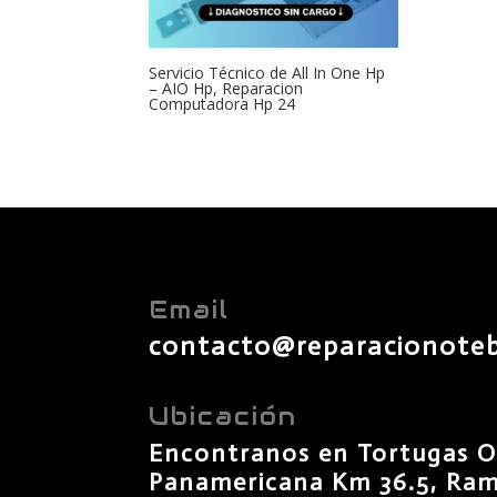
Servicio Técnico de All In One Hp
– AIO Hp, Reparacion
Computadora Hp 24
Email
contacto@reparacionote
Ubicación
Encontranos en Tortugas O
Panamericana Km 36.5, Rama