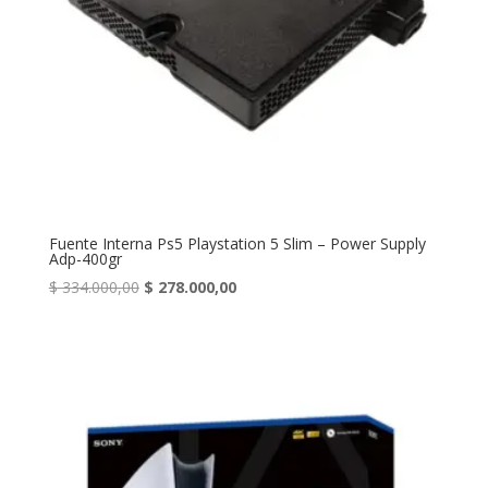
Fuente Interna Ps5 Playstation 5 Slim – Power Supply
Adp-400gr
Original
Current
$
334.000,00
$
278.000,00
price
price
was:
is:
$ 334.000,00.
$ 278.000,00.