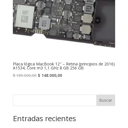
Placa lógica MacBook 12″ – Retina (principios de 2016)
A1534, Core m3 1,1 GHz 8 GB 256 GB
Original
Current
$
185.000,00
$
148.000,00
price
price
was:
is:
$ 185.000,00.
$ 148.000,00.
Buscar
Entradas recientes