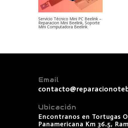
Servicio Técnico Mini PC Beelink –
Reparacion Mini Beelink, Soporte
Mini Computadora Beelink
Email
contacto@reparacionote
Ubicación
Encontranos en Tortugas O
Panamericana Km 36.5, Rama