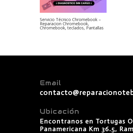
Servicio Técnico Chromebook –
Reparacion Chromebook,
Chromebook, teclados, Pantallas
Email
contacto@reparacionote
Ubicación
Encontranos en Tortugas O
Panamericana Km 36.5, Rama