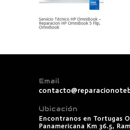
Servicio Técnico HP OmniBook –
Reparacion HP OmniBook 5 Flip,
OmniBook
Email
contacto@reparacionote
Ubicación
Encontranos en Tortugas O
Panamericana Km 36.5, Rama