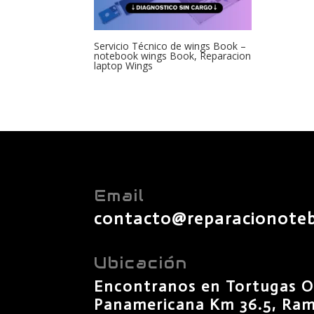
Servicio Técnico de wings Book –
notebook wings Book, Reparacion
laptop Wings
Email
contacto@reparacionote
Ubicación
Encontranos en Tortugas O
Panamericana Km 36.5, Rama