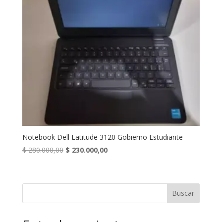
Notebook Dell Latitude 3120 Gobierno Estudiante
Original
Current
$
280.000,00
$
230.000,00
price
price
was:
is:
$ 280.000,00.
$ 230.000,00.
Buscar