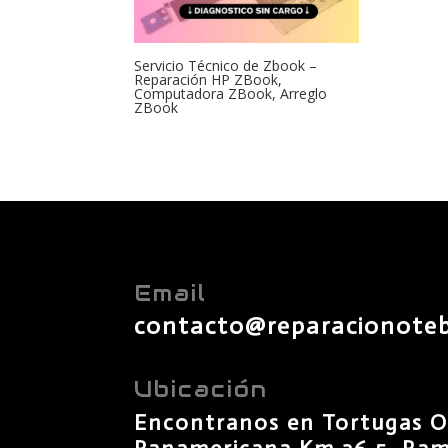
Servicio Técnico de Zbook –
Reparación HP ZBook,
Computadora ZBook, Arreglo
ZBook
Email
contacto@reparacionote
Ubicación
Encontranos en Tortugas O