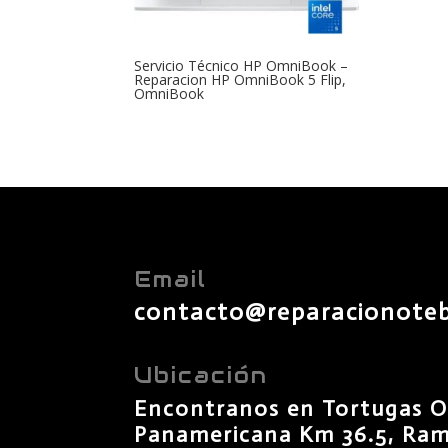
Servicio Técnico HP OmniBook –
Reparacion HP OmniBook 5 Flip,
OmniBook
Email
contacto@reparacionote
Ubicación
Encontranos en Tortugas O
Panamericana Km 36.5, Rama