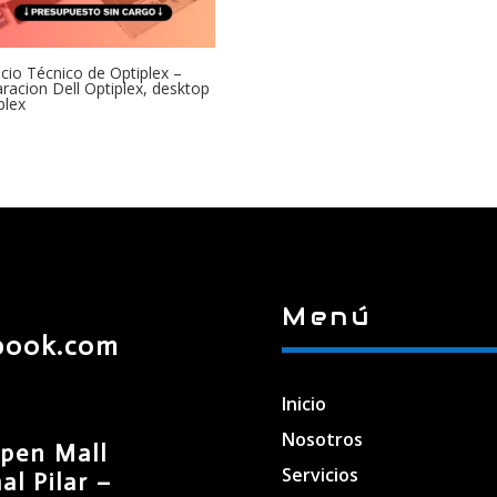
icio Técnico de Optiplex –
racion Dell Optiplex, desktop
plex
Menú
book.com
Inicio
Nosotros
pen Mall
Servicios
l Pilar –