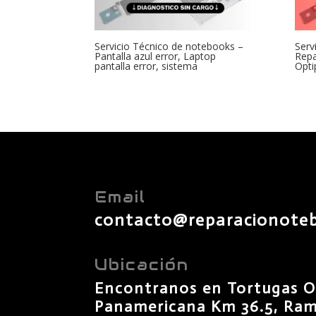
Servicio Técnico de notebooks –
Serv
Pantalla azul error, Laptop
Repa
pantalla error, sistema
Opti
Email
contacto@reparacionote
Ubicación
Encontranos en Tortugas O
Panamericana Km 36.5, Rama