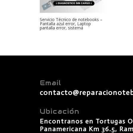
Servicio Técnico de notebooks –
Pantalla azul error, Laptop
pantalla error, sistema
Email
contacto@reparacionote
Ubicación
Encontranos en Tortugas O
Panamericana Km 36.5, Rama