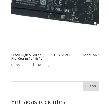
Disco Rigido Solido (655-1859) 512GB SSD – MacBook
Pro Retina 13″ & 15
Original
Current
$
185.000,00
$
148.000,00
price
price
was:
is:
$ 185.000,00.
$ 148.000,00.
Buscar
Entradas recientes