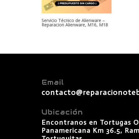
Servicio Técnico de Alienware –
Reparacion Alienware, M16, M18
Email
contacto@reparacionote
Ubicación
Encontranos en Tortugas O
Panamericana Km 36.5, Rama
Tortuguitas