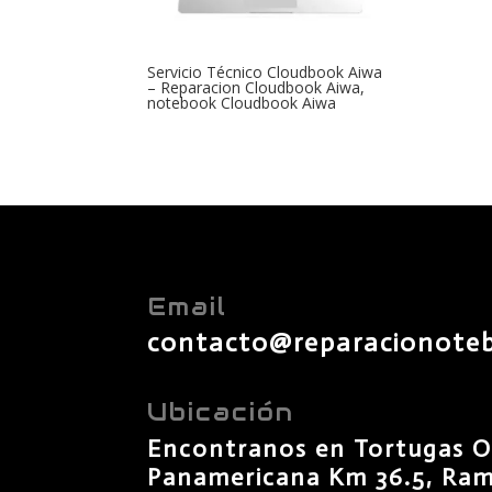
Servicio Técnico Cloudbook Aiwa
– Reparacion Cloudbook Aiwa,
notebook Cloudbook Aiwa
Email
contacto@reparacionote
Ubicación
Encontranos en Tortugas O
Panamericana Km 36.5, Rama