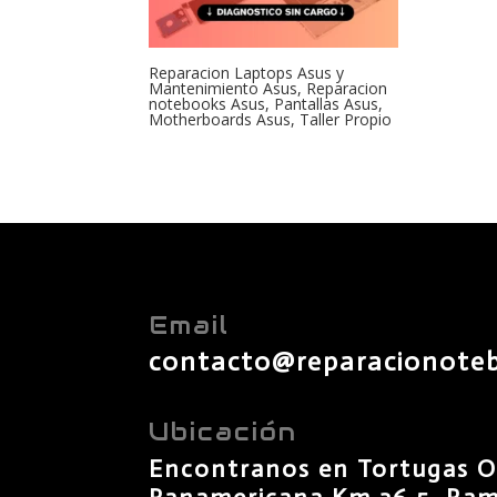
Reparacion Laptops Asus y
Mantenimiento Asus, Reparacion
notebooks Asus, Pantallas Asus,
Motherboards Asus, Taller Propio
Email
contacto@reparacionote
Ubicación
Encontranos en Tortugas O