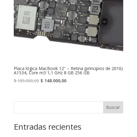
Placa lógica MacBook 12″ – Retina (principios de 2016)
A1534, Core m3 1,1 GHz 8 GB 256 GB
Original
Current
$
185.000,00
$
148.000,00
price
price
was:
is:
$ 185.000,00.
$ 148.000,00.
Buscar
Entradas recientes