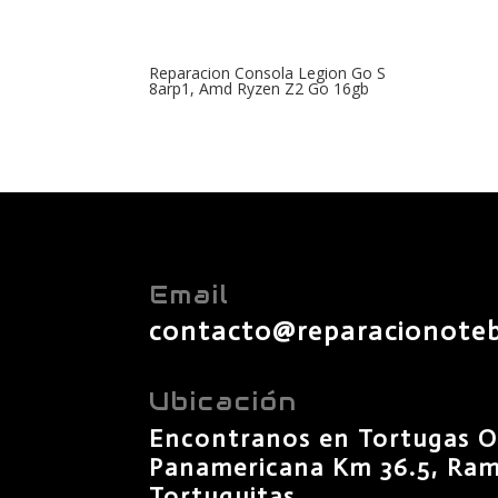
Reparacion Consola Legion Go S
8arp1, Amd Ryzen Z2 Go 16gb
Email
contacto@reparacionote
Ubicación
Encontranos en Tortugas O
Panamericana Km 36.5, Rama
Tortuguitas